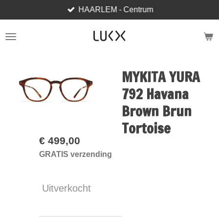
HAARLEM - Centrum
Ga
direct
naar
de
hoofdinhoud
MYKITA YURA
792 Havana
Brown Brun
Tortoise
€ 499,00
GRATIS verzending
Uitverkocht