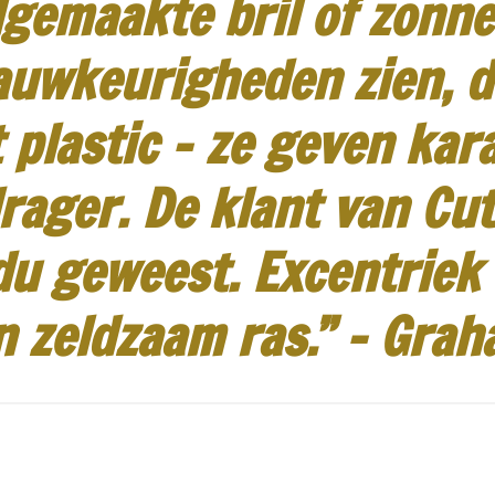
gemaakte bril of zonneb
auwkeurigheden zien, d
 plastic - ze geven kar
rager.
De klant van Cut
idu geweest.
Excentriek
n zeldzaam ras.”
-
Grah