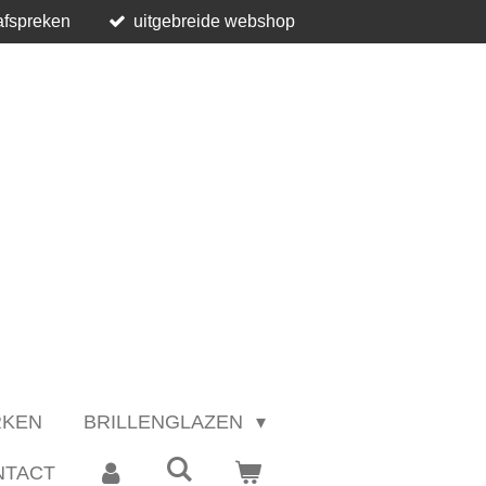
afspreken
uitgebreide webshop
RKEN
BRILLENGLAZEN
NTACT