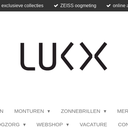
 exclusieve collecties
ZEISS oogmeting
online 
N
MONTUREN
ZONNEBRILLEN
ME
OGZORG
WEBSHOP
VACATURE
CO