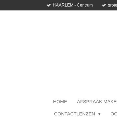
HAARLEM - Centrum
grote
Ga
direct
naar
de
hoofdinhoud
HOME
AFSPRAAK MAKE
CONTACTLENZEN
O