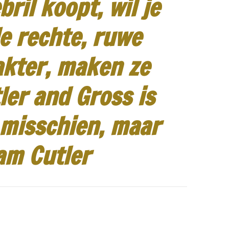
ril koopt, wil je
e rechte, ruwe
akter, maken ze
ler and Gross is
 misschien, maar
am Cutler