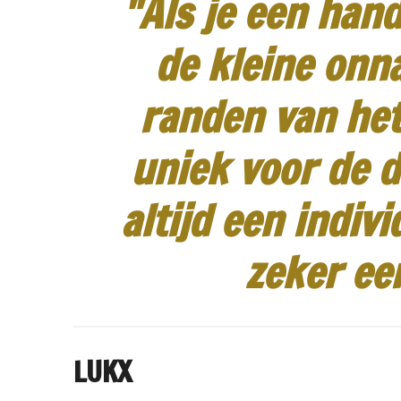
"Als je een hand
de kleine onn
randen van het
uniek voor de d
altijd een indiv
zeker ee
LUKX