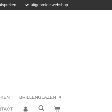
afspreken
uitgebreide webshop
RKEN
BRILLENGLAZEN
NTACT