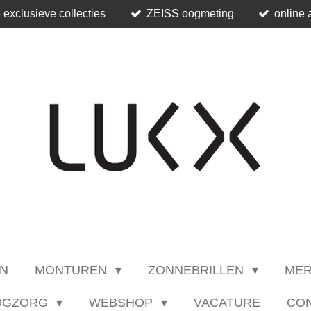
 exclusieve collecties
ZEISS oogmeting
online 
N
MONTUREN
ZONNEBRILLEN
ME
OGZORG
WEBSHOP
VACATURE
CO