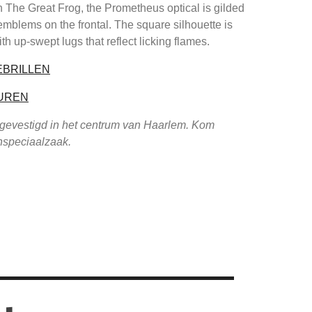
h The Great Frog, the Prometheus optical is gilded
emblems on the frontal. The square silhouette is
ith up-swept lugs that reflect licking flames.
EBRILLEN
UREN
 gevestigd in het centrum van Haarlem. Kom
enspeciaalzaak.