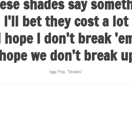
ese shades say somet
I’ll bet they cost a lot
I hope I don’t break ’e
 hope we don’t break u
Iggy Pop, “Shades”