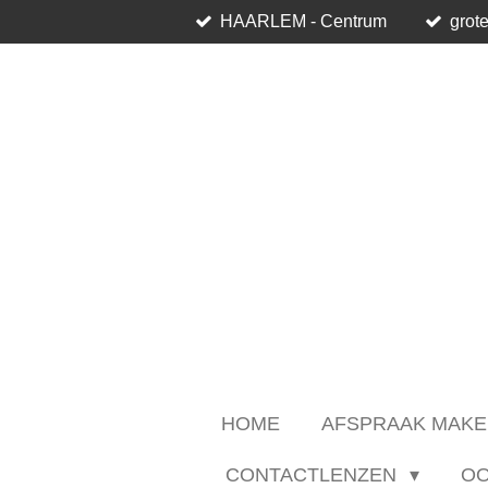
HAARLEM - Centrum
grote
Ga
direct
naar
de
hoofdinhoud
HOME
AFSPRAAK MAKE
CONTACTLENZEN
O