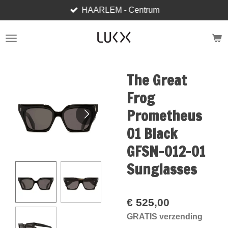
HAARLEM - Centrum
Ga
direct
naar
de
hoofdinhoud
The Great
Frog
Prometheus
01 Black
GFSN-012-01
Sunglasses
€ 525,00
GRATIS verzending