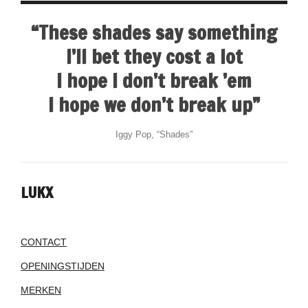
“These shades say something
I’ll bet they cost a lot
I hope I don’t break ’em
I hope we don’t break up”
Iggy Pop, “Shades”
LUKX
CONTACT
OPENINGSTIJDEN
MERKEN