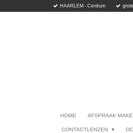
HAARLEM - Centrum
grote
Ga
direct
naar
de
hoofdinhoud
HOME
AFSPRAAK MAKE
CONTACTLENZEN
O