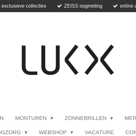
 exclusieve collecties
ZEISS oogmeting
online 
N
MONTUREN
ZONNEBRILLEN
ME
OGZORG
WEBSHOP
VACATURE
CO