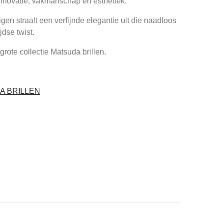
innovatie, vakmanschap en esthetiek.
igen straalt een verfijnde elegantie uit die naadloos
dse twist.
rote collectie Matsuda brillen.
A BRILLEN