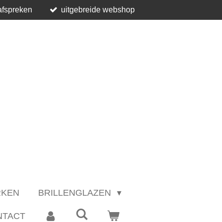
afspreken
uitgebreide webshop
RKEN
BRILLENGLAZEN
NTACT