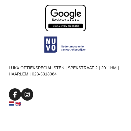
LUKX OPTIEKSPECIALISTEN | SPEKSTRAAT 2 | 2011HM |
HAARLEM | 023-5318084
F
I
a
n
c
s
e
t
b
a
o
g
o
r