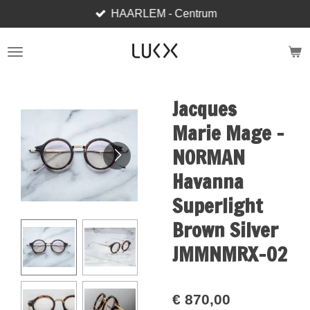
HAARLEM - Centrum
Ga
direct
naar
de
hoofdinhoud
Jacques
Marie Mage -
NORMAN
Havanna
Superlight
Brown Silver
JMMNMRX-02
€ 870,00