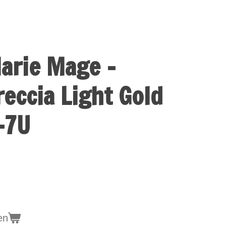
arie Mage -
eccia Light Gold
-7U
en