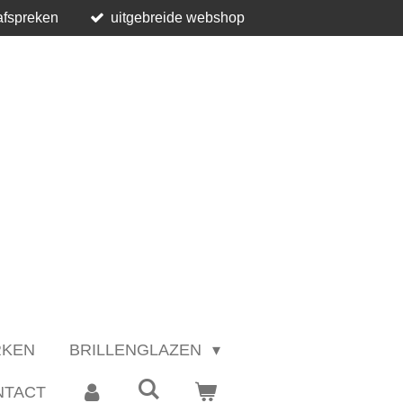
afspreken
uitgebreide webshop
RKEN
BRILLENGLAZEN
NTACT