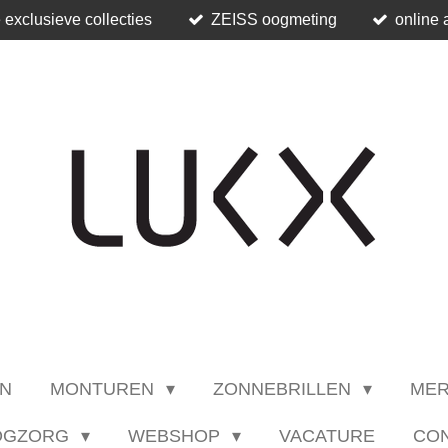
 exclusieve collecties
ZEISS oogmeting
online 
N
MONTUREN
ZONNEBRILLEN
ME
OGZORG
WEBSHOP
VACATURE
CO