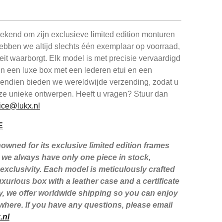
kend om zijn exclusieve limited edition monturen
ebben we altijd slechts één exemplaar op voorraad,
iteit waarborgt. Elk model is met precisie vervaardigd
in een luxe box met een lederen etui en een
ovendien bieden we wereldwijde verzending, zodat u
ze unieke ontwerpen. Heeft u vragen? Stuur dan
ice@lukx.nl
E
wned for its exclusive limited edition frames
we always have only one piece in stock,
xclusivity. Each model is meticulously crafted
xurious box with a leather case and a certificate
lly, we offer worldwide shipping so you can enjoy
here. If you have any questions, please email
.nl