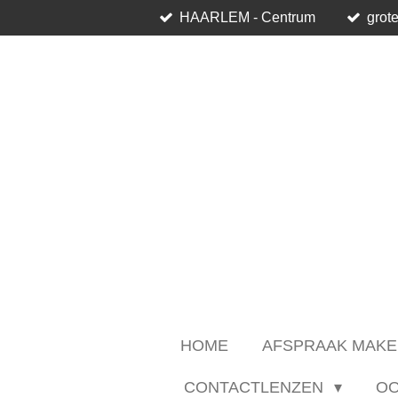
HAARLEM - Centrum
grote
Ga
direct
naar
de
hoofdinhoud
HOME
AFSPRAAK MAKE
CONTACTLENZEN
O