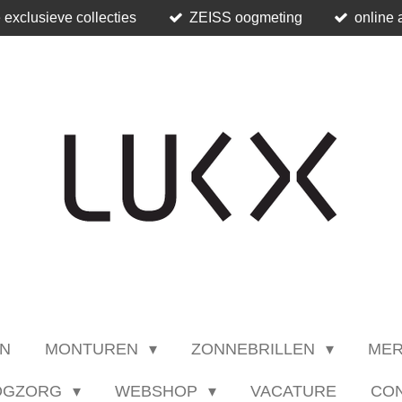
 exclusieve collecties
ZEISS oogmeting
online 
N
MONTUREN
ZONNEBRILLEN
ME
OGZORG
WEBSHOP
VACATURE
CO