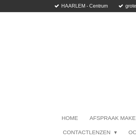
HAARLEM - Centrum
grote
Ga
direct
naar
de
hoofdinhoud
HOME
AFSPRAAK MAKE
CONTACTLENZEN
O