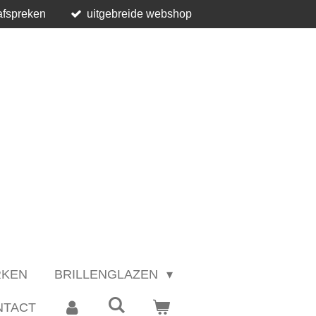
afspreken
uitgebreide webshop
RKEN
BRILLENGLAZEN
NTACT