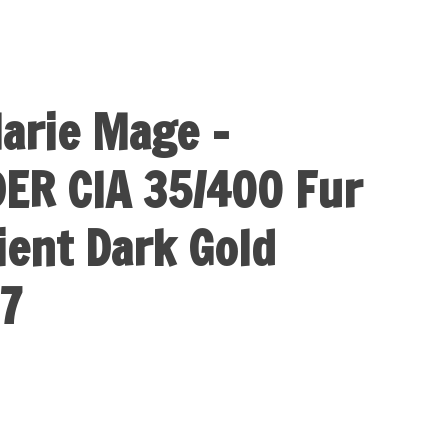
arie Mage -
R CIA 35/400 Fur
ient Dark Gold
7