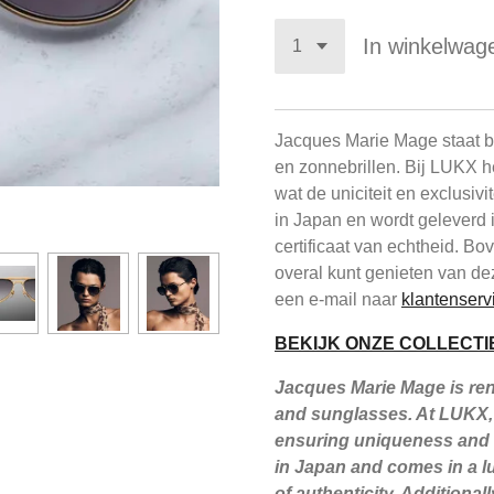
In winkelwag
Jacques Marie Mage staat be
en zonnebrillen. Bij LUKX h
wat de uniciteit en exclusiv
in Japan en wordt geleverd 
certificaat van echtheid. B
overal kunt genieten van de
een e-mail naar
klantenserv
BEKIJK ONZE COLLECTI
Jacques Marie Mage is reno
and sunglasses. At LUKX, 
ensuring uniqueness and e
in Japan and comes in a lu
of authenticity. Additiona