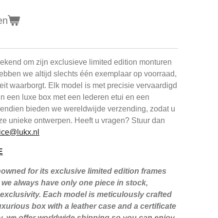
en
kend om zijn exclusieve limited edition monturen
ebben we altijd slechts één exemplaar op voorraad,
iteit waarborgt. Elk model is met precisie vervaardigd
in een luxe box met een lederen etui en een
ovendien bieden we wereldwijde verzending, zodat u
ze unieke ontwerpen. Heeft u vragen? Stuur dan
ice@lukx.nl
E
wned for its exclusive limited edition frames
we always have only one piece in stock,
xclusivity. Each model is meticulously crafted
xurious box with a leather case and a certificate
lly, we offer worldwide shipping so you can enjoy