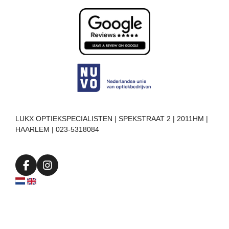
LUKX OPTIEKSPECIALISTEN | SPEKSTRAAT 2 | 2011HM |
HAARLEM | 023-5318084
F
I
a
n
c
s
e
t
b
a
o
g
o
r