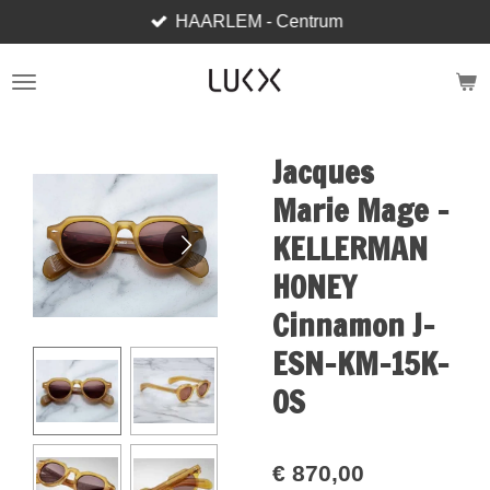
HAARLEM - Centrum
Ga
direct
naar
de
hoofdinhoud
Jacques
Marie Mage -
KELLERMAN
HONEY
Cinnamon J-
ESN-KM-15K-
OS
€ 870,00