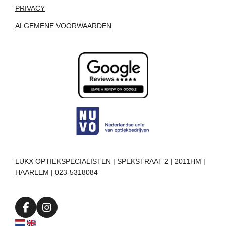
PRIVACY
ALGEMENE VOORWAARDEN
LUKX OPTIEKSPECIALISTEN | SPEKSTRAAT 2 | 2011HM |
HAARLEM | 023-5318084
F
I
a
n