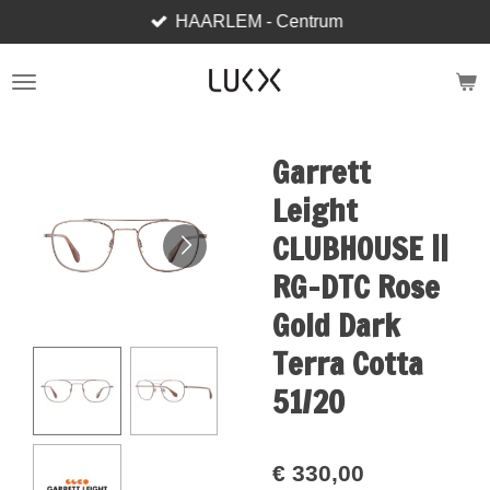
HAARLEM - Centrum
Ga
direct
naar
de
hoofdinhoud
Garrett
Leight
CLUBHOUSE ||
RG-DTC Rose
Gold Dark
Terra Cotta
51/20
€ 330,00