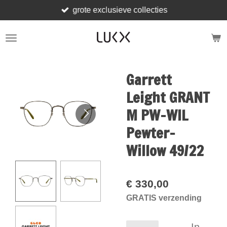
grote exclusieve collecties
Ga
direct
naar
de
hoofdinhoud
Garrett
Leight GRANT
M PW-WIL
Pewter-
Willow 49/22
€ 330,00
GRATIS verzending