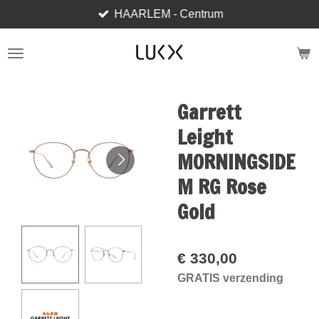
HAARLEM - Centrum
Ga
direct
naar
de
hoofdinhoud
Garrett
Leight
MORNINGSIDE
M RG Rose
Gold
€ 330,00
GRATIS verzending