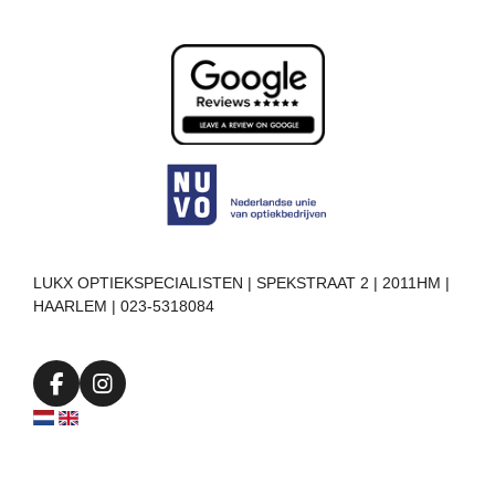
LUKX OPTIEKSPECIALISTEN | SPEKSTRAAT 2 | 2011HM |
HAARLEM | 023-5318084
F
I
a
n
c
s
e
t
b
a