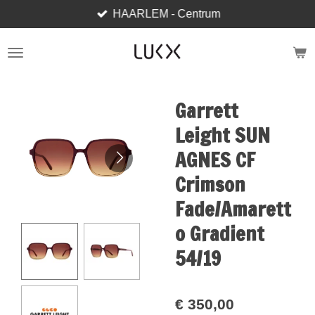
HAARLEM - Centrum
Ga
direct
naar
de
hoofdinhoud
Garrett
Leight SUN
AGNES CF
Crimson
Fade/Amarett
o Gradient
54/19
€ 350,00