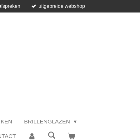
afspreken
uitgebreide webshop
RKEN
BRILLENGLAZEN
NTACT