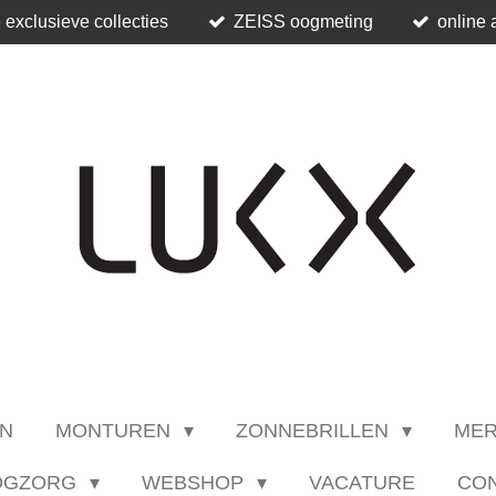
 exclusieve collecties
ZEISS oogmeting
online 
N
MONTUREN
ZONNEBRILLEN
ME
OGZORG
WEBSHOP
VACATURE
CO