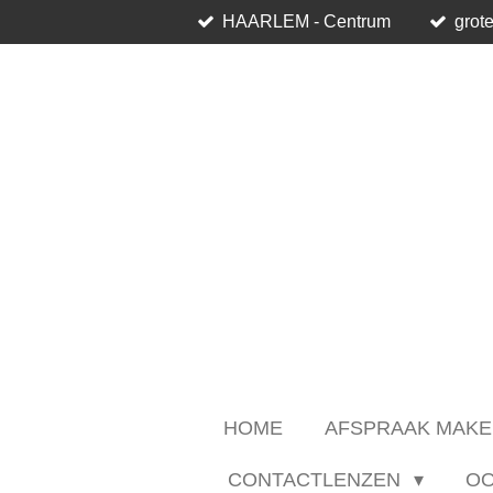
HAARLEM - Centrum
grote
Ga
direct
naar
de
hoofdinhoud
HOME
AFSPRAAK MAKE
CONTACTLENZEN
O