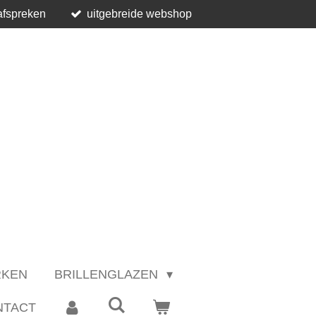
afspreken
uitgebreide webshop
RKEN
BRILLENGLAZEN
NTACT