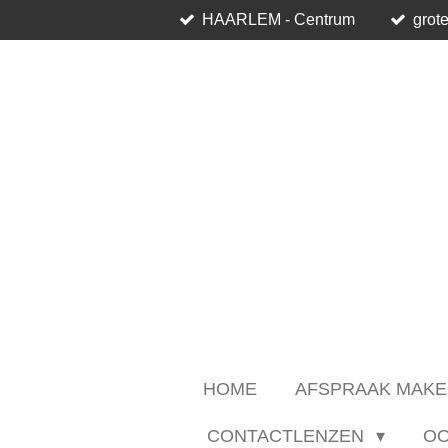
HAARLEM - Centrum
grote
Ga
direct
naar
de
hoofdinhoud
HOME
AFSPRAAK MAKE
CONTACTLENZEN
O