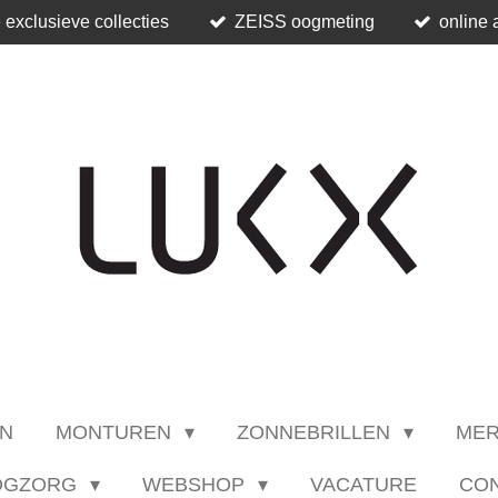
 exclusieve collecties
ZEISS oogmeting
online 
N
MONTUREN
ZONNEBRILLEN
ME
OGZORG
WEBSHOP
VACATURE
CO