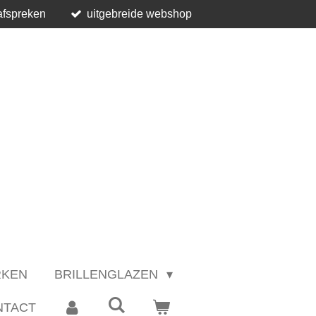
afspreken
uitgebreide webshop
RKEN
BRILLENGLAZEN
NTACT