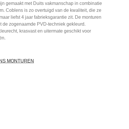
ijn gemaakt met Duits vakmanschap in combinatie
um. Coblens is zo overtuigd van de kwaliteit, die ze
maar liefst 4 jaar fabrieksgarantie zit. De monturen
et de zogenaamde PVD-techniek gekleurd.
leurecht, krasvast en uitermate geschikt voor
ën.
ENS MONTUREN