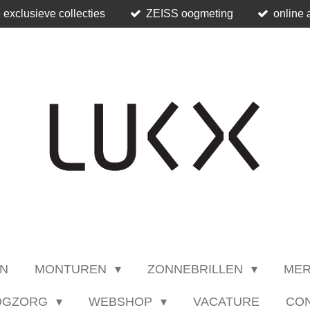
 exclusieve collecties
ZEISS oogmeting
online 
N
MONTUREN
ZONNEBRILLEN
ME
OGZORG
WEBSHOP
VACATURE
CO