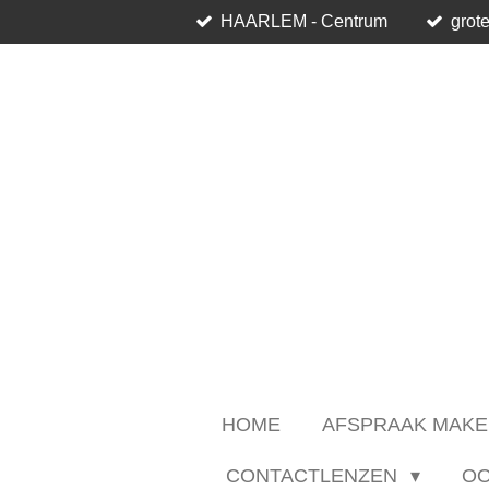
HAARLEM - Centrum
grote
Ga
direct
naar
de
hoofdinhoud
HOME
AFSPRAAK MAKE
CONTACTLENZEN
O