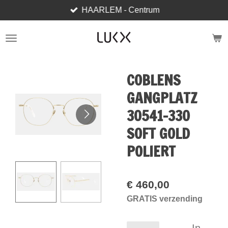
HAARLEM - Centrum
Ga
direct
naar
de
hoofdinhoud
COBLENS
GANGPLATZ
30541-330
SOFT GOLD
POLIERT
€ 460,00
GRATIS verzending