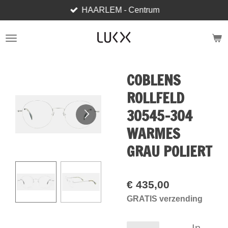
HAARLEM - Centrum
Ga
direct
naar
de
hoofdinhoud
COBLENS
ROLLFELD
30545-304
WARMES
GRAU POLIERT
€ 435,00
GRATIS verzending