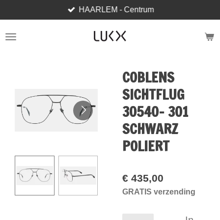
HAARLEM - Centrum
Ga
direct
naar
de
hoofdinhoud
COBLENS
SICHTFLUG
30540- 301
SCHWARZ
POLIERT
€ 435,00
GRATIS verzending