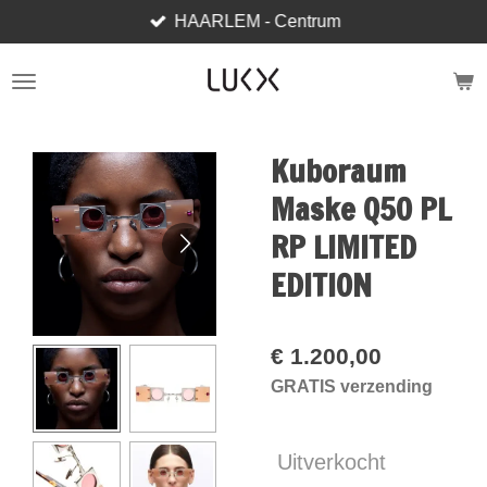
HAARLEM - Centrum
Ga
direct
naar
de
hoofdinhoud
Kuboraum
Maske Q50 PL
RP LIMITED
EDITION
€ 1.200,00
GRATIS verzending
Uitverkocht