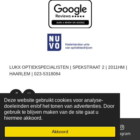
LUKX OPTIEKSPECIALISTEN | SPEKSTRAAT 2 | 2011HM |
HAARLEM | 023-5318084
F
I
Deze website gebruikt cookies voor analyse-
a
n
doeleinden en/of het tonen van advertenties. Door
c
s
gebruik te blijven maken van de site gaat u
e
t
hiermee akkoord.
b
a
o
g
Akkoord
E-mailadres
Telefoonnummer
Kaart
Instagram
o
r
k
a