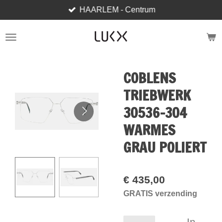
HAARLEM - Centrum
Ga
direct
naar
de
hoofdinhoud
COBLENS
TRIEBWERK
30536-304
WARMES
GRAU POLIERT
€ 435,00
GRATIS verzending