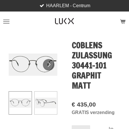
HAARLEM - Centrum
Ga
direct
naar
de
hoofdinhoud
COBLENS
ZULASSUNG
30441-101
GRAPHIT
MATT
€ 435,00
GRATIS verzending