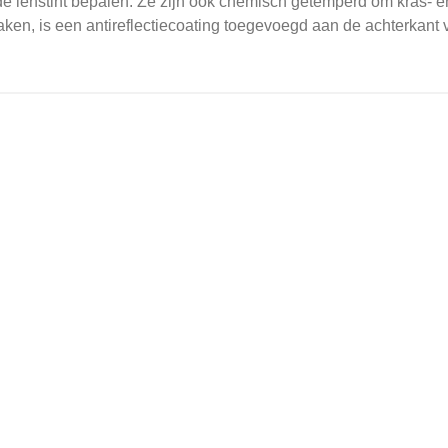
e lenstint bepalen.
Ze zijn ook chemisch getemperd om kras- en
en, is een antireflectiecoating toegevoegd aan de achterkant v