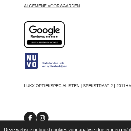
ALGEMENE VOORWAARDEN
LUKX OPTIEKSPECIALISTEN | SPEKSTRAAT 2 | 2011HM
F
I
a
n
Deze website gebruikt cookies voor analyse-doeleinden en/of 