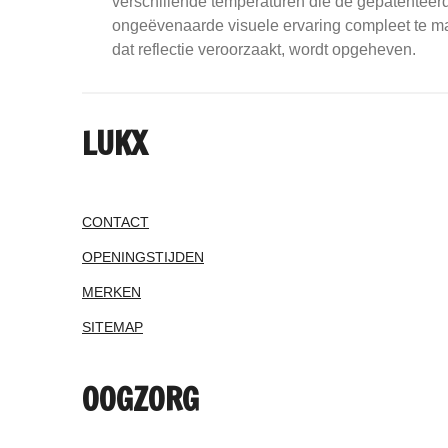
verschillende temperaturen die de gepatenteerd
ongeëvenaarde visuele ervaring compleet te mak
dat reflectie veroorzaakt, wordt opgeheven.
LUKX
CONTACT
OPENINGSTIJDEN
MERKEN
SITEMAP
OOGZORG