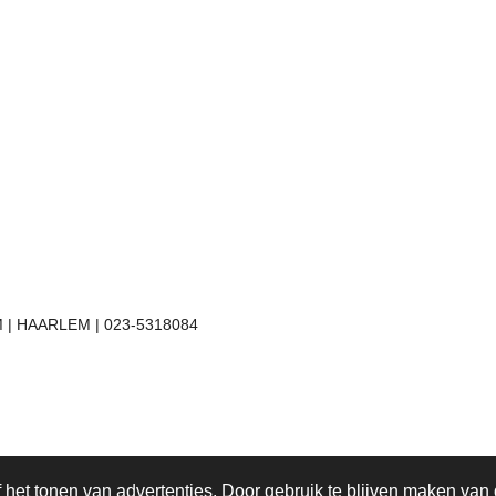
 | HAARLEM | 023-5318084
het tonen van advertenties. Door gebruik te blijven maken van 