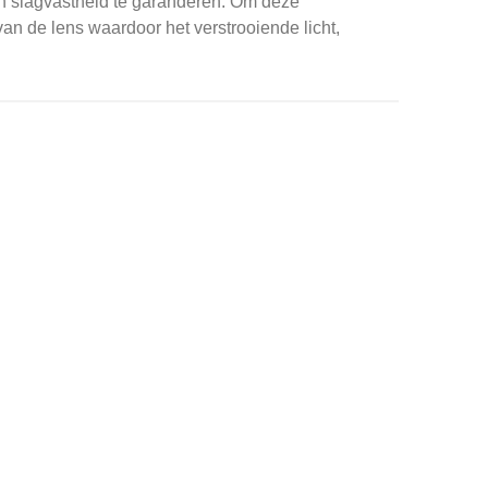
 slagvastheid te garanderen.
Om deze
an de lens waardoor het verstrooiende licht,