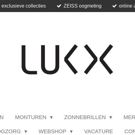
 exclusieve collecties
ZEISS oogmeting
online 
N
MONTUREN
ZONNEBRILLEN
ME
OGZORG
WEBSHOP
VACATURE
CO