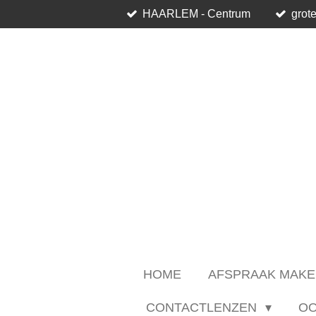
HAARLEM - Centrum
grote
Ga
direct
naar
de
hoofdinhoud
HOME
AFSPRAAK MAKE
CONTACTLENZEN
O