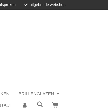
afspreken
uitgebreide webshop
RKEN
BRILLENGLAZEN
NTACT