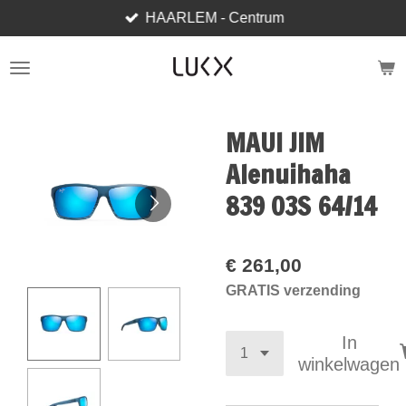
HAARLEM - Centrum
Ga
direct
naar
de
hoofdinhoud
MAUI JIM
Alenuihaha
839 03S 64/14
€ 261,00
GRATIS verzending
In
winkelwagen