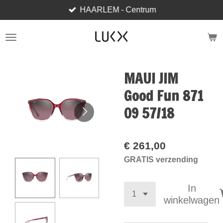
HAARLEM - Centrum
Ga
direct
naar
de
hoofdinhoud
MAUI JIM
Good Fun 871
09 57/18
€ 261,00
GRATIS verzending
In
winkelwagen