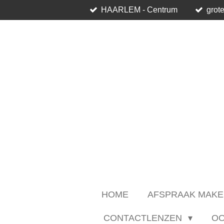
HAARLEM - Centrum
grote
Ga
direct
naar
de
hoofdinhoud
HOME
AFSPRAAK MAKE
CONTACTLENZEN
O