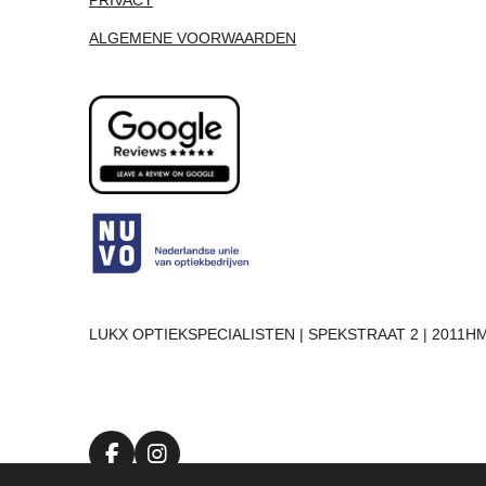
ALGEMENE VOORWAARDEN
LUKX OPTIEKSPECIALISTEN | SPEKSTRAAT 2 | 2011HM
F
I
a
n