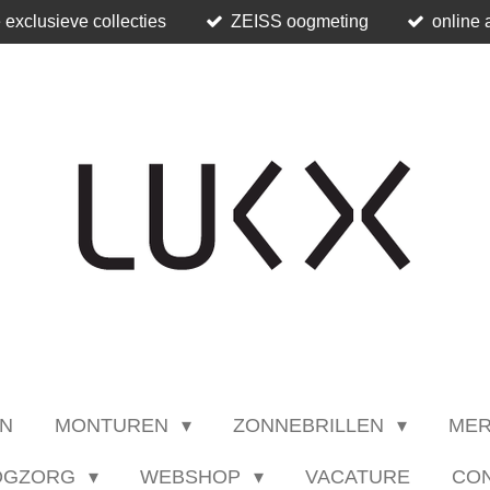
 exclusieve collecties
ZEISS oogmeting
online 
N
MONTUREN
ZONNEBRILLEN
ME
OGZORG
WEBSHOP
VACATURE
CO