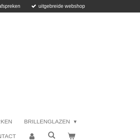
afspreken
uitgebreide webshop
RKEN
BRILLENGLAZEN
NTACT