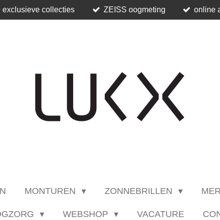
 exclusieve collecties
ZEISS oogmeting
online 
N
MONTUREN
ZONNEBRILLEN
ME
OGZORG
WEBSHOP
VACATURE
CO