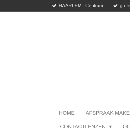
HAARLEM - Centrum
grote
Ga
direct
naar
de
hoofdinhoud
HOME
AFSPRAAK MAKE
CONTACTLENZEN
O