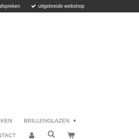
afspreken
uitgebreide webshop
RKEN
BRILLENGLAZEN
NTACT