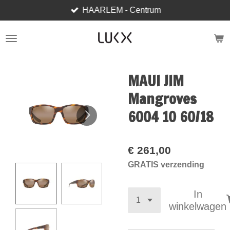
HAARLEM - Centrum
Ga
direct
naar
de
hoofdinhoud
MAUI JIM
Mangroves
6004 10 60/18
€ 261,00
GRATIS verzending
In
winkelwagen