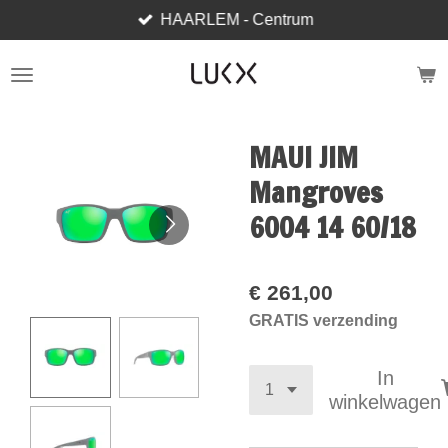
HAARLEM - Centrum
Ga
direct
naar
de
hoofdinhoud
MAUI JIM
Mangroves
6004 14 60/18
€ 261,00
GRATIS verzending
In
winkelwagen