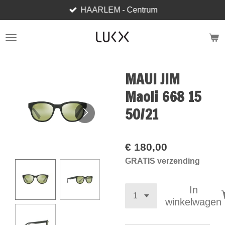
HAARLEM - Centrum
Ga
direct
naar
de
hoofdinhoud
MAUI JIM
Maoli 668 15
50/21
€ 180,00
GRATIS verzending
In
winkelwagen