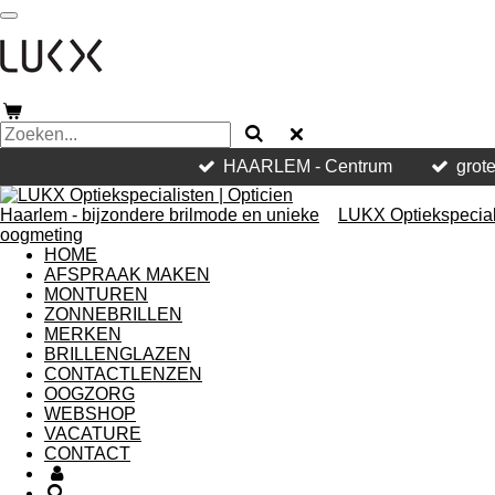
Ga
direct
naar
de
hoofdinhoud
HAARLEM - Centrum
grote
LUKX Optiekspeciali
HOME
AFSPRAAK MAKEN
MONTUREN
ZONNEBRILLEN
MERKEN
BRILLENGLAZEN
CONTACTLENZEN
OOGZORG
WEBSHOP
VACATURE
CONTACT