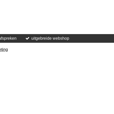
afspreken
uitgebreide webshop
eting