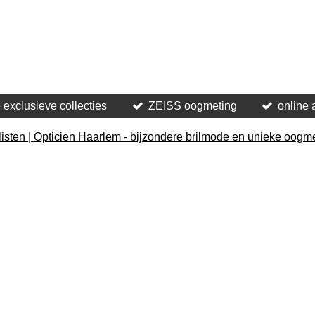
 exclusieve collecties
ZEISS oogmeting
online 
sten | Opticien Haarlem - bijzondere brilmode en unieke oogm