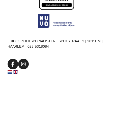
LUKX OPTIEKSPECIALISTEN | SPEKSTRAAT 2 | 2011HM |
HAARLEM | 023-5318084
F
I
a
n
c
s
e
t
b
a
o
g
o
r
k
a
m