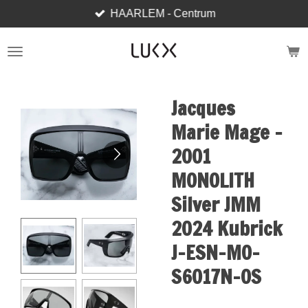
HAARLEM - Centrum
Ga
direct
naar
de
hoofdinhoud
Jacques
Marie Mage -
2001
MONOLITH
Silver JMM
2024 Kubrick
J-ESN-MO-
S6017N-OS