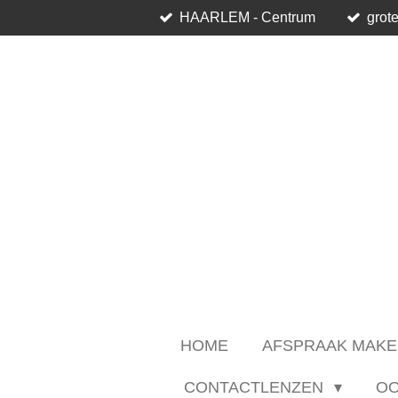
HAARLEM - Centrum
grote
Ga
direct
naar
de
hoofdinhoud
HOME
AFSPRAAK MAKE
CONTACTLENZEN
O