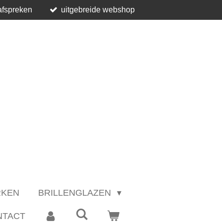
afspreken
uitgebreide webshop
RKEN
BRILLENGLAZEN
NTACT