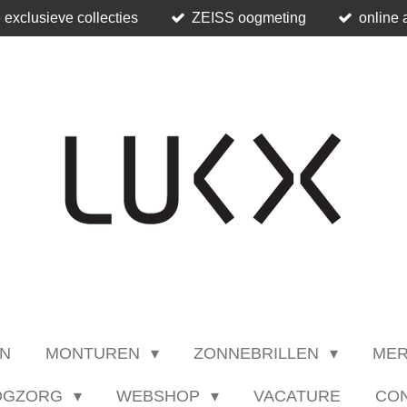
 exclusieve collecties
ZEISS oogmeting
online 
N
MONTUREN
ZONNEBRILLEN
ME
OGZORG
WEBSHOP
VACATURE
CO