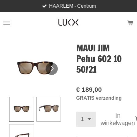
HAARLEM - Centrum
Ga
direct
naar
de
hoofdinhoud
MAUI JIM
Pehu 602 10
50/21
€ 189,00
GRATIS verzending
In
winkelwagen