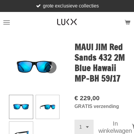
grote exclusieve collecties
Ga
direct
naar
de
hoofdinhoud
MAUI JIM Red
Sands 432 2M
Blue Hawaii
MP-BH 59/17
€ 229,00
GRATIS verzending
In
winkelwagen