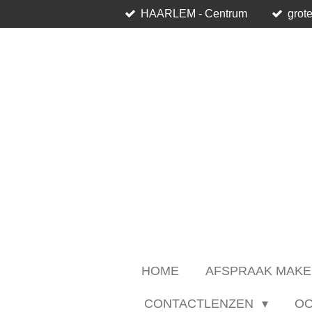
HAARLEM - Centrum
grote
Ga
direct
naar
de
hoofdinhoud
HOME
AFSPRAAK MAKE
CONTACTLENZEN
O