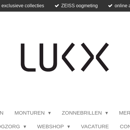
 exclusieve collecties
ZEISS oogmeting
online 
N
MONTUREN
ZONNEBRILLEN
ME
OGZORG
WEBSHOP
VACATURE
CO