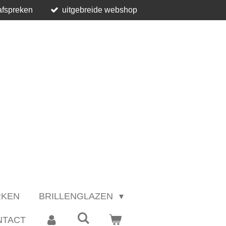
afspreken
uitgebreide webshop
RKEN
BRILLENGLAZEN
NTACT