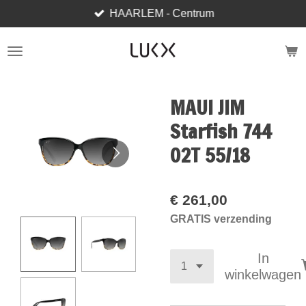
HAARLEM - Centrum
Ga
direct
naar
de
hoofdinhoud
MAUI JIM
Starfish 744
02T 55/18
€ 261,00
GRATIS verzending
In
winkelwagen