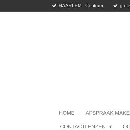
HAARLEM - Centrum
grote
Ga
direct
naar
de
hoofdinhoud
HOME
AFSPRAAK MAKE
CONTACTLENZEN
O