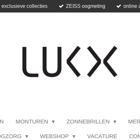
 exclusieve collecties
ZEISS oogmeting
online 
N
MONTUREN
ZONNEBRILLEN
ME
OGZORG
WEBSHOP
VACATURE
CO