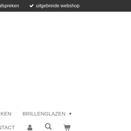
afspreken
uitgebreide webshop
RKEN
BRILLENGLAZEN
NTACT