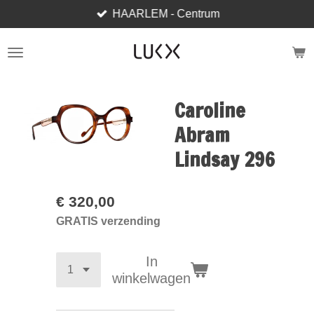
HAARLEM - Centrum
Ga
direct
naar
de
hoofdinhoud
Caroline
Abram
Lindsay 296
€ 320,00
GRATIS verzending
In
winkelwagen