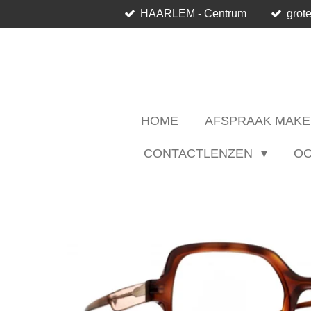
HAARLEM - Centrum
grote
Ga
direct
naar
de
hoofdinhoud
HOME
AFSPRAAK MAKE
CONTACTLENZEN
O