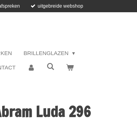
afspreken
uitgebreide webshop
RKEN
BRILLENGLAZEN
NTACT
Abram Luda 296