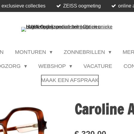
 exclusieve collecties
ZEISS oogmeting
online 
N
MONTUREN
ZONNEBRILLEN
ME
OGZORG
WEBSHOP
VACATURE
CO
MAAK EEN AFSPRAAK
Caroline 
€ 320,00