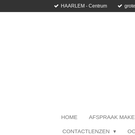
HAARLEM - Centrum
grote
Ga
direct
naar
de
hoofdinhoud
HOME
AFSPRAAK MAKE
CONTACTLENZEN
O