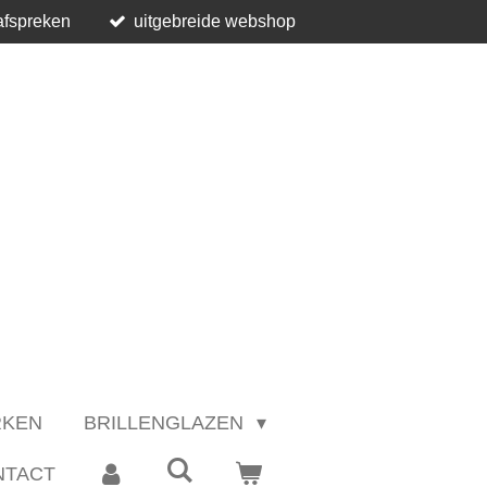
afspreken
uitgebreide webshop
RKEN
BRILLENGLAZEN
NTACT