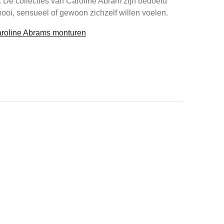
f. De collecties van Caroline Abram zijn bedoeld
mooi, sensueel of gewoon zichzelf willen voelen.
Caroline Abrams monturen