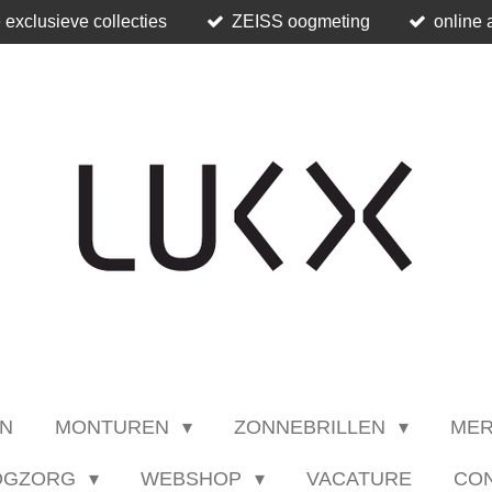
 exclusieve collecties
ZEISS oogmeting
online 
N
MONTUREN
ZONNEBRILLEN
ME
OGZORG
WEBSHOP
VACATURE
CO