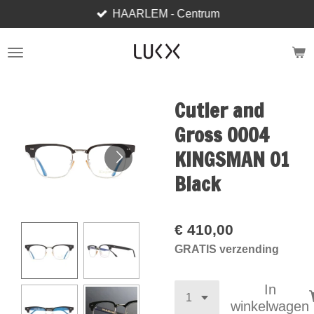
HAARLEM - Centrum
Ga
direct
naar
de
hoofdinhoud
Cutler and
Gross 0004
KINGSMAN 01
Black
€ 410,00
GRATIS verzending
In
winkelwagen