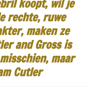
ril koopt, wil je
e rechte, ruwe
akter, maken ze
ler and Gross is
 misschien, maar
am Cutler