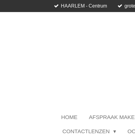
HAARLEM - Centrum
grote
Ga
direct
naar
de
hoofdinhoud
HOME
AFSPRAAK MAKE
CONTACTLENZEN
O