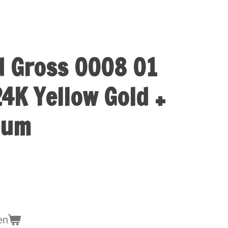
d Gross 0008 01
24K Yellow Gold +
ium
en