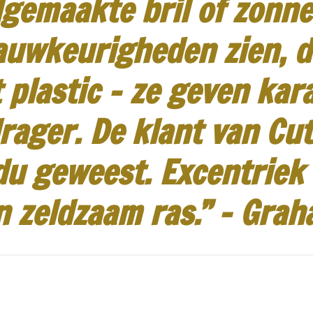
gemaakte bril of zonneb
auwkeurigheden zien, d
 plastic - ze geven kar
rager.
De klant van Cut
idu geweest.
Excentriek
n zeldzaam ras.”
-
Grah