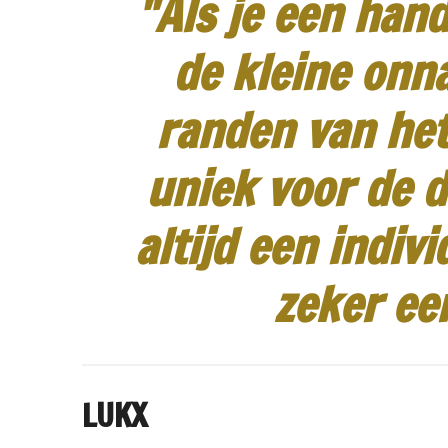
"Als je een hand
de kleine onn
randen van het
uniek voor de d
altijd een indiv
zeker ee
LUKX