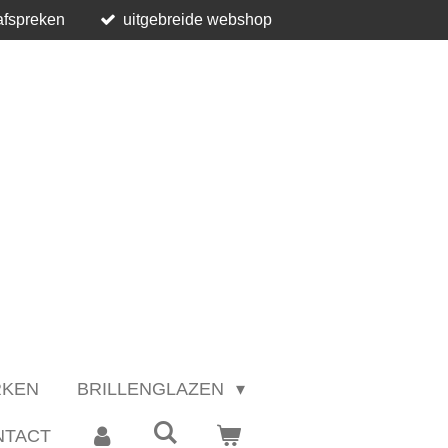
afspreken
uitgebreide webshop
RKEN
BRILLENGLAZEN
NTACT