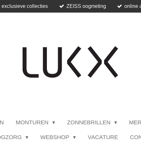
 exclusieve collecties
ZEISS oogmeting
online 
N
MONTUREN
ZONNEBRILLEN
ME
OGZORG
WEBSHOP
VACATURE
CO