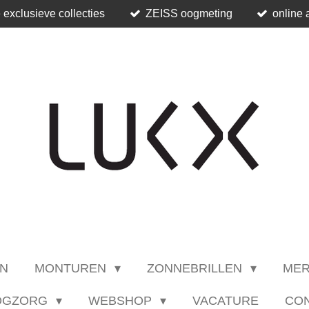
 exclusieve collecties
ZEISS oogmeting
online 
N
MONTUREN
ZONNEBRILLEN
ME
OGZORG
WEBSHOP
VACATURE
CO