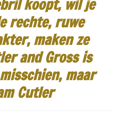
ril koopt, wil je
e rechte, ruwe
akter, maken ze
ler and Gross is
 misschien, maar
am Cutler