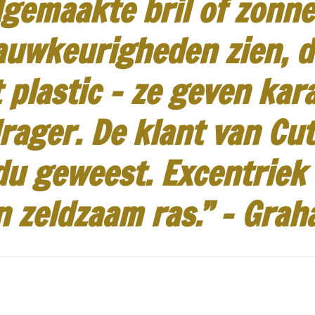
gemaakte bril of zonneb
auwkeurigheden zien, d
 plastic - ze geven kar
rager.
De klant van Cut
idu geweest.
Excentriek
n zeldzaam ras.”
-
Grah