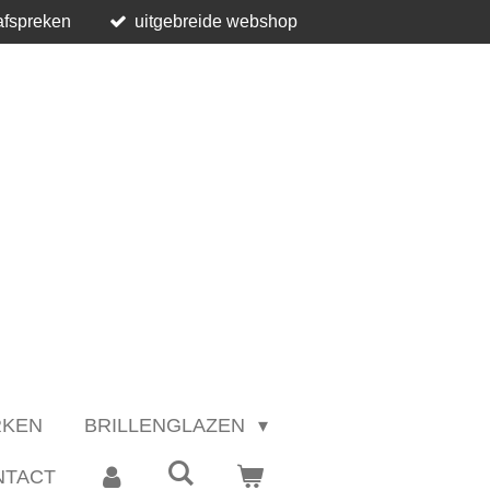
afspreken
uitgebreide webshop
RKEN
BRILLENGLAZEN
NTACT