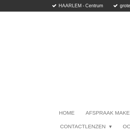
HAARLEM - Centrum
grote
Ga
direct
naar
de
hoofdinhoud
HOME
AFSPRAAK MAKE
CONTACTLENZEN
O