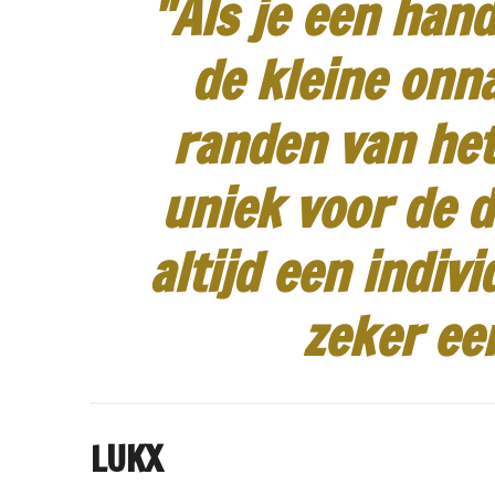
"Als je een hand
de kleine onn
randen van het
uniek voor de d
altijd een indiv
zeker ee
LUKX