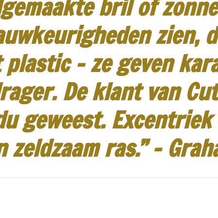
gemaakte bril of zonneb
auwkeurigheden zien, d
 plastic - ze geven kar
rager.
De klant van Cut
idu geweest.
Excentriek
n zeldzaam ras.”
-
Grah