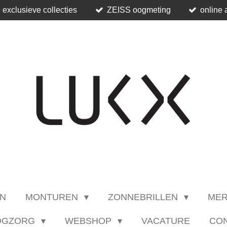
 exclusieve collecties
ZEISS oogmeting
online 
N
MONTUREN
ZONNEBRILLEN
ME
OGZORG
WEBSHOP
VACATURE
CO