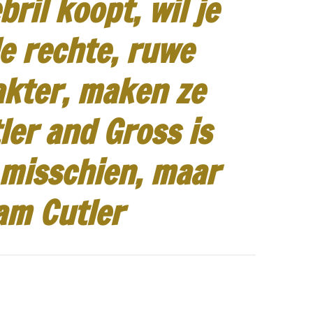
ril koopt, wil je
e rechte, ruwe
akter, maken ze
ler and Gross is
 misschien, maar
am Cutler