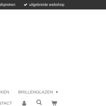
afspreken
uitgebreide webshop
RKEN
BRILLENGLAZEN
NTACT