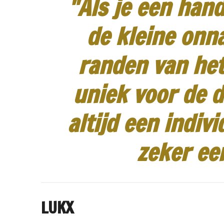
"Als je een hand
de kleine onn
randen van het
uniek voor de d
altijd een indiv
zeker ee
LUKX