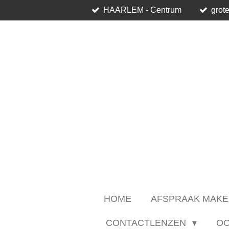
HAARLEM - Centrum
grote
Ga
direct
naar
de
hoofdinhoud
HOME
AFSPRAAK MAKE
CONTACTLENZEN
O