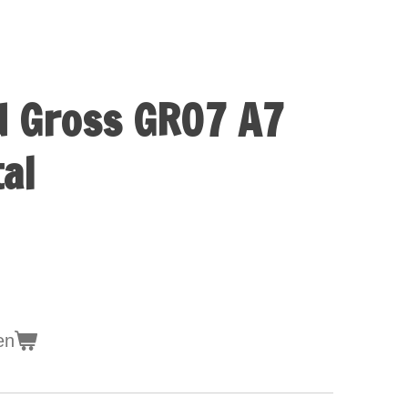
d Gross GR07 A7
al
en