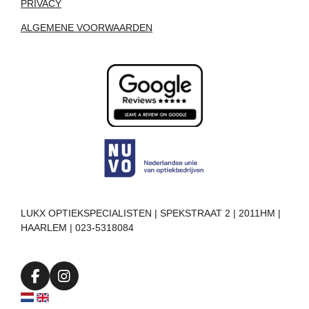
PRIVACY
ALGEMENE VOORWAARDEN
LUKX OPTIEKSPECIALISTEN | SPEKSTRAAT 2 | 2011HM |
HAARLEM | 023-5318084
F
I
a
n
c
s