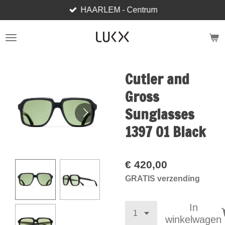
HAARLEM - Centrum
Ga
direct
naar
de
hoofdinhoud
Cutler and
Gross
Sunglasses
1397 01 Black
€ 420,00
GRATIS verzending
In
winkelwagen