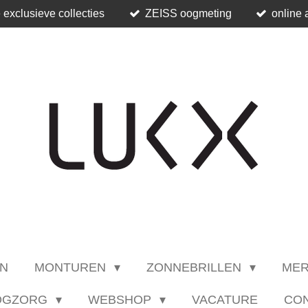
 exclusieve collecties
ZEISS oogmeting
online 
N
MONTUREN
ZONNEBRILLEN
ME
OGZORG
WEBSHOP
VACATURE
CO