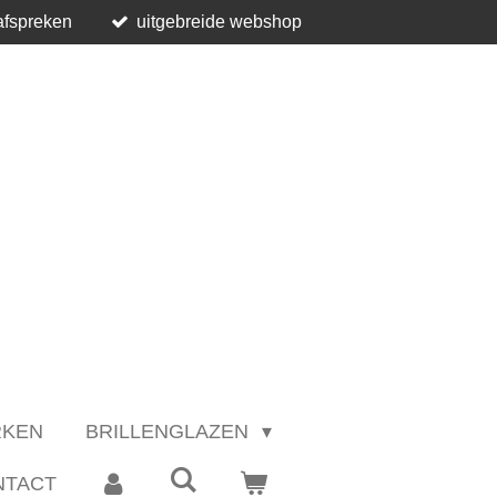
afspreken
uitgebreide webshop
RKEN
BRILLENGLAZEN
NTACT