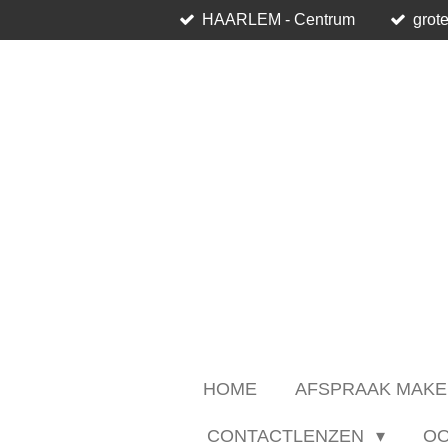
HAARLEM - Centrum
grote
Ga
direct
naar
de
hoofdinhoud
HOME
AFSPRAAK MAKE
CONTACTLENZEN
O