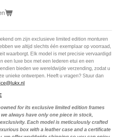
en
kend om zijn exclusieve limited edition monturen
ebben we altijd slechts één exemplaar op voorraad,
iteit waarborgt. Elk model is met precisie vervaardigd
in een luxe box met een lederen etui en een
ovendien bieden we wereldwijde verzending, zodat u
ze unieke ontwerpen. Heeft u vragen? Stuur dan
ice@lukx.nl
E
wned for its exclusive limited edition frames
we always have only one piece in stock,
xclusivity. Each model is meticulously crafted
xurious box with a leather case and a certificate
lly, we offer worldwide shipping so you can enjoy