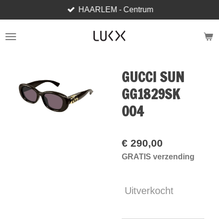
HAARLEM - Centrum
Ga
direct
naar
de
hoofdinhoud
GUCCI SUN
GG1829SK
004
€ 290,00
GRATIS verzending
Uitverkocht