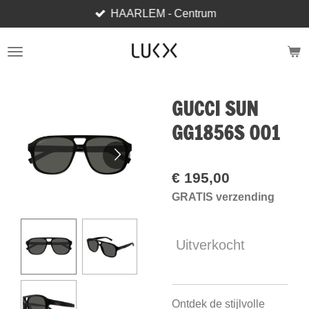
HAARLEM - Centrum
Ga
direct
naar
de
hoofdinhoud
GUCCI SUN
GG1856S 001
€ 195,00
GRATIS verzending
Uitverkocht
Ontdek de stijlvolle