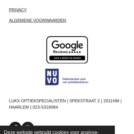
PRIVACY
ALGEMENE VOORWAARDEN
LUKX OPTIEKSPECIALISTEN | SPEKSTRAAT 2 | 2011HM |
HAARLEM | 023-5318084
F
I
Deze website gebruikt cookies voor analyse-