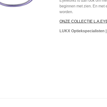
Eyeworks is dan ook om men
beginnen met zien. En met 
worden.
ONZE COLLECTIE L.A.
LUKX Optiekspecialisten |