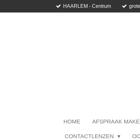
HAARLEM - Centrum
grote
Ga
direct
naar
de
hoofdinhoud
HOME
AFSPRAAK MAKE
CONTACTLENZEN
O