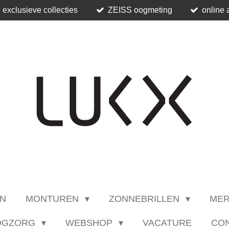
 exclusieve collecties
ZEISS oogmeting
online 
N
MONTUREN
ZONNEBRILLEN
ME
OGZORG
WEBSHOP
VACATURE
CO