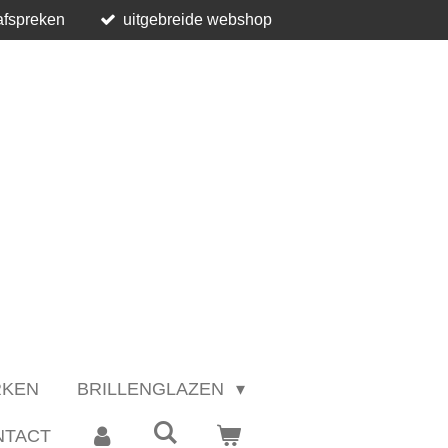
afspreken
uitgebreide webshop
RKEN
BRILLENGLAZEN
NTACT