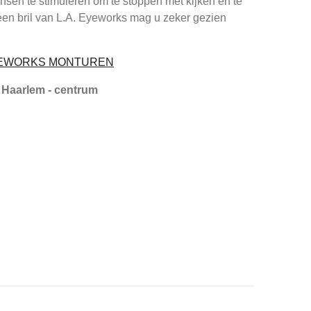
sen te stimuleren om te stoppen met kijken en te
een bril van L.A. Eyeworks mag u zeker gezien
EYEWORKS MONTUREN
 Haarlem - centrum